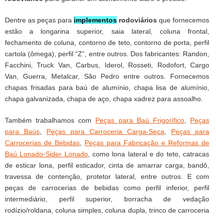
Dentre as peças para
implementos
rodoviários
que fornecemos
estão a longarina superior, saia lateral, coluna frontal,
fechamento de coluna, contorno de teto, contorno de porta, perfil
cartola (ômega), perfil “Z”, entre outros. Dos fabricantes: Randon,
Facchini, Truck Van, Carbus, Iderol, Rosseti, Rodofort, Cargo
Van, Guerra, Metalcar, São Pedro entre outros. Fornecemos
chapas frisadas para baú de alumínio, chapa lisa de alumínio,
chapa galvanizada, chapa de aço, chapa xadrez para assoalho.
Também trabalhamos com
Peças para Baú Frigorífico
,
Peças
para Baús
,
Peças para Carroceria Carga-Seca
,
Peças para
Carrocerias de Bebidas
,
Peças para Fabricação e Reformas de
Baú Lonado-Sider Lonado
, como lona lateral e do teto, catracas
de esticar lona, perfil esticador, cinta de amarrar carga, bandô,
travessa de contenção, protetor lateral, entre outros. E com
peças de carrocerias de bebidas como perfil inferior, perfil
intermediário, perfil superior, borracha de vedação
rodízio/roldana, coluna simples, coluna dupla, trinco de carroceria