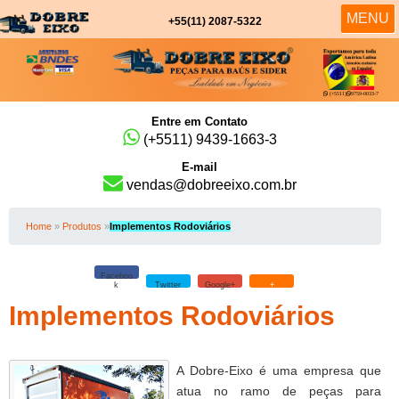
MENU
MENU
+55(11)
2087-5322
(+5511)
9759-0033-7
Entre em Contato
(+5511)
9439-1663-3
E-mail
vendas@dobreeixo.com.br
Home
»
Produtos
»
Implementos Rodoviários
Faceboo
k
Twitter
Google+
+
Implementos Rodoviários
A Dobre-Eixo é uma empresa que
atua no ramo de peças para