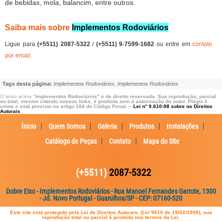
de bebidas, mola, balancim, entre outros.
Saiba mais sobre
Implementos Rodoviários
Ligue para
(+5511) 2087-5322
/
(+5511) 9-7599-1682
ou entre em
contato
por email
.
Tags desta página:
Implementos Rodoviários, Implementos Rodoviários
O texto acima "
Implementos Rodoviários" é de direito reservado. Sua reprodução, parcial
ou total, mesmo citando nossos links, é proibida sem a autorização do autor. Plágio é
crime e está previsto no artigo 184 do Código Penal. –
Lei n° 9.610-98 sobre os Direitos
Autorais
.
Ínicio
Quem Somos
Galeria
Produtos
Instalações
Catálogo de Peças
Contato
Mapa do Site
(+5511)
2087-5322
Dobre Eixo - Implementos Rodoviários - Rua Manoel Fernandes Garrote, 1300
- Jd. Novo Portugal - Guarulhos/SP - CEP: 07160-520
Este site está protegido pela Lei de Direitos Autorais. (Lei 9610 de 19/02/1998), sua
reprodução total ou parcial é proibida nos termos da Lei.